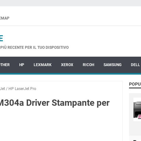
TEMAP
E
PIÙ RECENTE PER IL TUO DISPOSITIVO
OTHER
HP
LEXMARK
XEROX
RICOH
SAMSUNG
DELL
POPU
Jet
/
HP LaserJet Pro
M304a Driver Stampante per