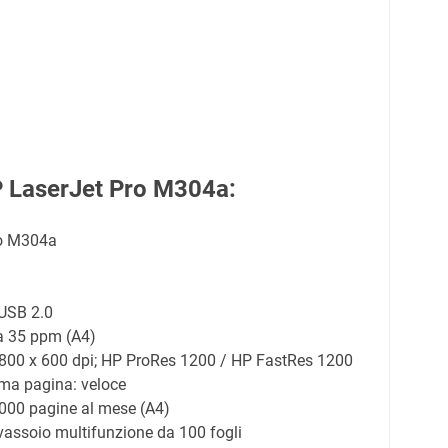
P LaserJet Pro M304a:
ro M304a
 USB 2.0
 a 35 ppm (A4)
4800 x 600 dpi; HP ProRes 1200 / HP FastRes 1200
ima pagina: veloce
0.000 pagine al mese (A4)
 vassoio multifunzione da 100 fogli