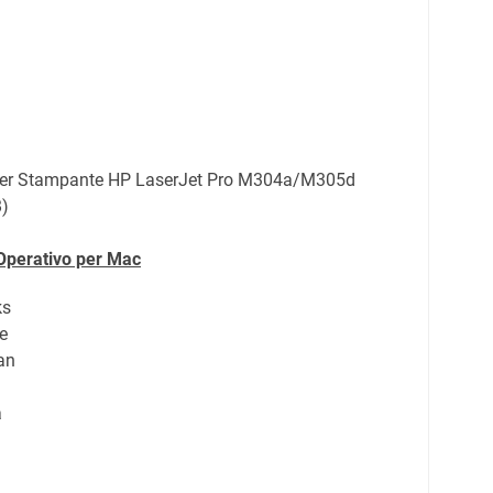
per Stampante HP LaserJet Pro M304a/M305d
)
 Operativo per Mac
ks
e
an
a