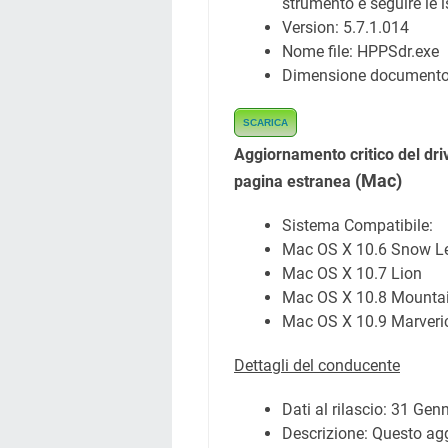
strumento e seguire le i
Version: 5.7.1.014
Nome file:
HPPSdr.exe
Dimensione document
SCARICA
Aggiornamento critico del dri
(Mac)
pagina estranea
Sistema Compatibile:
Mac OS X 10.6 Snow L
Mac OS X 10.7 Lion
Mac OS X 10.8 Mountai
Mac OS X 10.9 Marveri
Dettagli del conducente
Dati al rilascio:
31 Genn
Descrizione: Questo ag