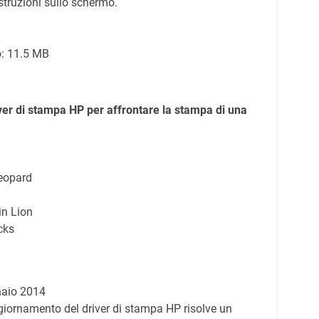
struzioni sullo schermo.
o:
11.5 MB
ver di stampa HP per affrontare la stampa di una
eopard
n Lion
cks
aio 2014
giornamento del driver di stampa HP risolve un