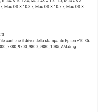
x, macOS 10.12.x, Mac OS X 10.11.x, Mac OS X
.x, Mac OS X 10.8.x, Mac OS X 10.7.x, Mac OS X
20
file contiene il driver della stampante Epson v10.85.
_7800_7880_9700_9800_9880_1085_AM.dmg