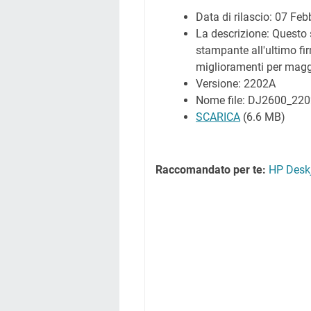
Data di rilascio:
07 Febb
La descrizione: Questo 
stampante all'ultimo fi
miglioramenti per maggi
Versione: 2202A
Nome file: DJ2600_22
SCARICA
(6.6 MB)
Raccomandato per te:
HP Deskj