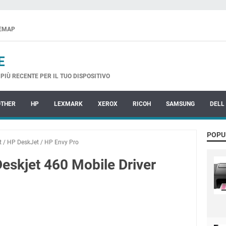
TEMAP
E
PIÙ RECENTE PER IL TUO DISPOSITIVO
OTHER
HP
LEXMARK
XEROX
RICOH
SAMSUNG
DELL
POPU
t
/
HP DeskJet
/
HP Envy Pro
Deskjet 460 Mobile Driver