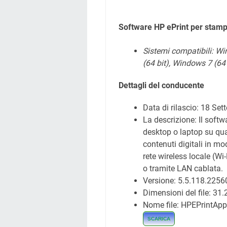
Software HP ePrint per stamp
Sistemi compatibili:
Win
(64 bit),
Windows 7 (64 
Dettagli del conducente
Data di rilascio:
18 Set
La descrizione: Il soft
desktop o laptop su qua
contenuti digitali in m
rete wireless locale (Wi
o tramite LAN cablata.
Versione: 5.5.118.2256
Dimensioni del file: 31
Nome file: HPEPrintAp
SCARICA