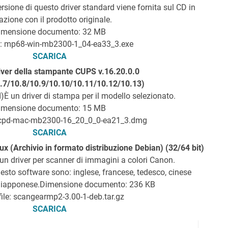
rsione di questo driver standard viene fornita sul CD in
azione con il prodotto originale.
imensione documento: 32 MB
e: mp68-win-mb2300-1_04-ea33_3.exe
SCARICA
ver della stampante CUPS v.16.20.0.0
.7/10.8/10.9/10.10/10.11/10.12/10.13)
È un driver di stampa per il modello selezionato.
imensione documento: 15 MB
mcpd-mac-mb2300-16_20_0_0-ea21_3.dmg
SCARICA
x (Archivio in formato distribuzione Debian) (32/64 bit)
n driver per scanner di immagini a colori Canon.
esto software sono: inglese, francese, tedesco, cinese
giapponese.
Dimensione documento: 236 KB
ile: scangearmp2-3.00-1-deb.tar.gz
SCARICA