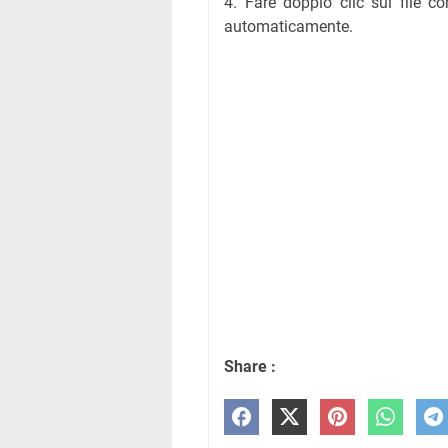
4. Fare doppio clic sul file co
automaticamente.
Share :