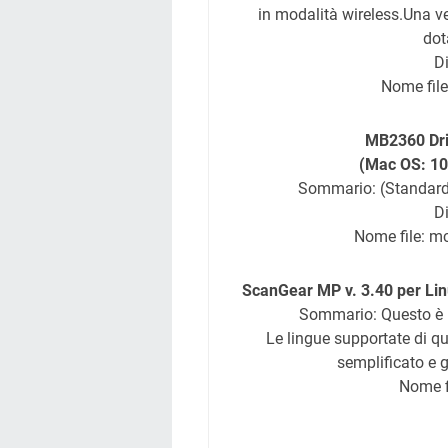
in modalità wireless.Una ve
dot
D
Nome fil
MB2360 Dri
(Mac OS: 10
Sommario: (Standard)
D
Nome file: 
ScanGear MP v. 3.40 per Linu
Sommario: Questo è u
Le lingue supportate di qu
semplificato e 
Nome f