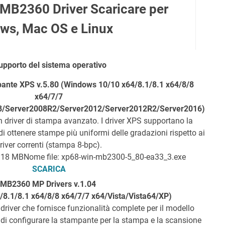
B2360 Driver Scaricare per
ws, Mac OS e Linux
upporto del sistema operativo
pante XPS v.5.80 (Windows 10/10 x64/8.1/8.1 x64/8/8
x64/7/7
08/Server2008R2/Server2012/Server2012R2/Server2016)
driver di stampa avanzato. I driver XPS supportano la
 ottenere stampe più uniformi delle gradazioni rispetto ai
river correnti (stampa 8-bpc).
 18 MB
Nome file: xp68-win-mb2300-5_80-ea33_3.exe
SCARICA
MB2360 MP Drivers v.1.04
8.1/8.1 x64/8/8 x64/7/7 x64/Vista/Vista64/XP)
river che fornisce funzionalità complete per il modello
 di configurare la stampante per la stampa e la scansione