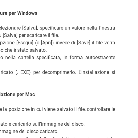
edure per Windows
elezionare [Salva], specificare un valore nella finestra
[Salva] per scaricare il file.
zione [Esegui] (o [Apri]) invece di [Save] il file verrà
o che è stato salvato.
ato nella cartella specificata, in forma autoestraente
aricato (. EXE) per decomprimerlo. L'installazione si
llazione per Mac
e la posizione in cui viene salvato il file, controllare le
icato e caricarlo sull'immagine del disco.
'immagine del disco caricato.