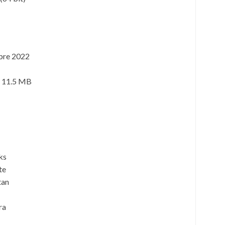
bre 2022
11.5 MB
ks
te
tan
ra