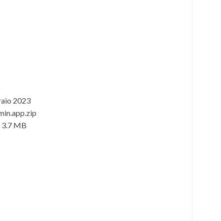
raio 2023
in.app.zip
3.7 MB