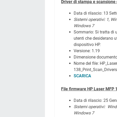
Driver di stampa e scansion
Data di rilascio: 13 Se
Sistemi operativi: 1,
Wi
Windows 7
Sommario:
Si tratta di
utenti che desiderano ut
dispositivo HP.
Versione: 1.19
Dimensione document
Nome del file: HP_Las
138_Print_Scan_Drivers
SCARICA
File firmware HP Laser MFP 
Data di rilascio: 25 Ge
Sistemi operativi:
Wind
Windows 7