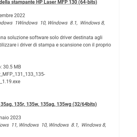
e della stampante HP Laser MFP 130
(64-bits)
ttembre 2022
ndows 1Windows 10, Windows 8.1, Windows 8,
 una soluzione software solo driver destinata agli
ilizzare i driver di stampa e scansione con il proprio
o:
30.5 MB
er_MFP_131_133_135-
_1.19.exe
135ag, 135r, 135w, 135ag, 135wg
(32/64bits)
nnaio 2023
ows 11,
Windows 10,
Windows
8.1,
Windows 8,