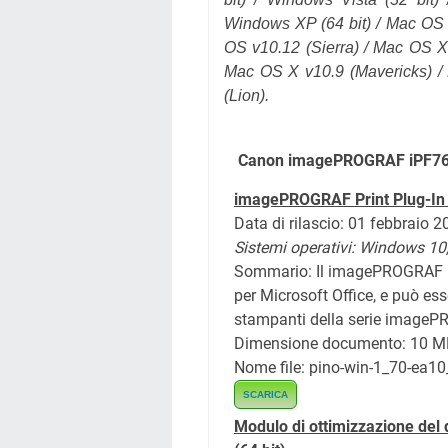
Windows XP (64 bit) /
Mac OS 
OS v10.12
(Sierra)
/ Mac OS X
Mac OS X v10.9 (Mavericks) /
(Lion).
Canon imagePROGRAF iPF765
imagePROGRAF Print Plug-In 
Data di rilascio: 01 febbraio 
Sistemi operativi: Windows 10
Sommario: Il imagePROGRAF Prin
per Microsoft Office, e può es
stampanti della serie image
Dimensione documento: 10 MB
Nome file: pino-win-1_70-ea10
SCARICA
Modulo di ottimizzazione del