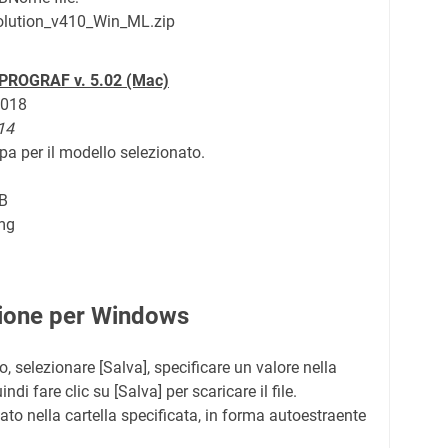
lution_v410_Win_ML.zip
ePROGRAF v. 5.02 (Mac)
2018
14
a per il modello selezionato.
B
mg
azione per Windows
, selezionare [Salva], specificare un valore nella
ndi fare clic su [Salva] per scaricare il file.
lvato nella cartella specificata, in forma autoestraente