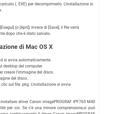
scaricato (. EXE) per decomprimerlo. L'installazione si
e.
Esegui] (o [Apri]) invece di [Save], il file verrà
te dopo che è stato salvato.
allazione di Mac OS X
oad si avvia automaticamente.
sul desktop del computer.
per creare l'immagine del disco.
agine del disco.
clic sul file. pkg. L'installazione si avvia
e installare driver Canon imagePROGRAF iPF765 M40
ile per voi. Se c'è una minore comprensione,si può
niamo continuamente il driver Canon imagePROGRAF