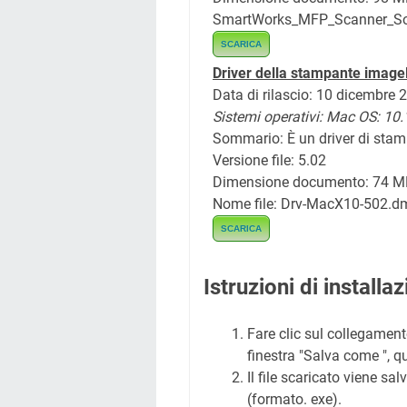
SmartWorks_MFP_Scanner_So
SCARICA
Driver della stampante imag
Data di rilascio: 10 dicembre 
Sistemi operativi: Mac OS: 10.
Sommario: È un driver di stamp
Versione file: 5.02
Dimensione documento: 74 M
Nome file: Drv-MacX10-502.d
SCARICA
Istruzioni di install
Fare clic sul collegamento
finestra "Salva come ", qui
Il file scaricato viene sa
(formato. exe).