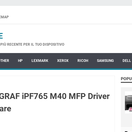
TEMAP
E
PIÙ RECENTE PER IL TUO DISPOSITIVO
OTHER
HP
LEXMARK
XEROX
RICOH
SAMSUNG
DELL
POPU
RAF iPF765 M40 MFP Driver
are