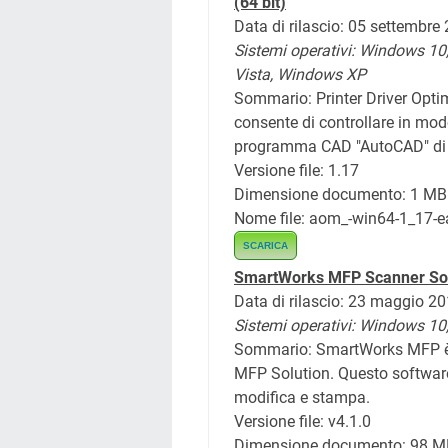
(64 bit)
Data di rilascio: 05 settembre
Sistemi operativi:
Windows 10
Vista,
Windows XP
Sommario: Printer Driver Opti
consente di controllare in m
programma CAD "AutoCAD" di 
Versione file: 1.17
Dimensione documento: 1 MB
Nome file: aom_-win64-1_17-e
SCARICA
SmartWorks MFP Scanner Solu
Data di rilascio: 23 maggio 2
Sistemi operativi:
Windows 10
Sommario: SmartWorks MFP è 
MFP Solution. Questo software
modifica e stampa.
Versione file: v4.1.0
Dimensione documento: 98 M