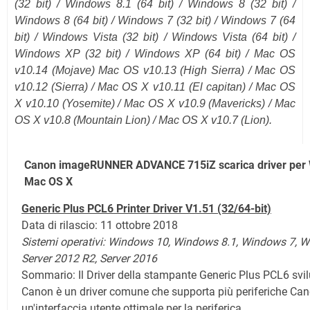
(
32 bit
) / Windows 8.1 (
64 bit
) / Windows 8 (32 bit) /
Windows 8 (64 bit) / Windows 7 (32 bit) / Windows 7 (64
bit) / Windows Vista (32 bit) / Windows Vista (64 bit) /
Windows XP (32 bit) / Windows XP (64 bit) /
Mac OS
v10.14 (Mojave)
Mac OS v10.13 (High Sierra) / Mac OS
v10.12
(Sierra)
/ Mac OS X v10.11
(El capitan)
/ Mac OS
X v10.10 (Yosemite) / Mac OS X v10.9 (Mavericks) / Mac
OS X v10.8 (Mountain Lion) / Mac OS X v10.7 (Lion).
Canon imageRUNNER ADVANCE 715iZ scarica driver per
Mac OS X
Generic Plus PCL6 Printer Driver V1.51 (32/64-bit)
Data di rilascio: 11 ottobre 2018
Sistemi operativi: Windows 10,
Windows 8.1,
Windows 7, W
Server 2012 R2, Server 2016
Sommario: Il Driver della stampante Generic Plus PCL6 svi
Canon è un driver comune che supporta più periferiche Can
un'interfaccia utente ottimale per la periferica.