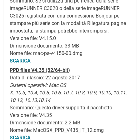
Sommario: Se si utilizza una periferica della serie
imageRUNNER C3020 o della serie imageRUNNER
C3025 registrata con una connessione Bonjour per
stampare più serie con la modalità Rilegatura pagine
impostata, la stampa potrebbe interrompersi.
Versione file: V4.15.0
Dimensione documento: 33 MB
Nome file: mac-ps-v4150-00.dmg
SCARICA
PPD files V4.35 (32/64-bit)
Data di rilascio: 22 agosto 2017
Sistemi operativi:
Mac OS
X:
10.3,
10.4,
10.5,
10.6,
10.7,
10.8, 10.9, 10.10, 10.11,
10.12, 10.13,10.14
Sommario: Questo driver supporta il pacchetto
Versione file: V4.35
Dimensione documento: 2.2 MB
Nome file: MacOSX_PPD_V435_IT_12.dmg
SCARICA