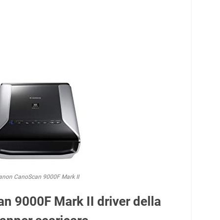
anon CanoScan 9000F Mark II
 9000F Mark II driver della