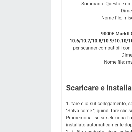
Sommario: Questo è un d
Dime
Nome file: mi
9000F MarkII 
10.6/10.7/10.8/10.9/10.10/1
per scanner compatibili con
Dime
Nome file: m
Scaricare e instal
1. fare clic sul collegamento, s
"Salva come ", quindi fare clic su 
Promemoria: se si seleziona l'op
installato automaticamente dop
2. il file scaricato viene salv