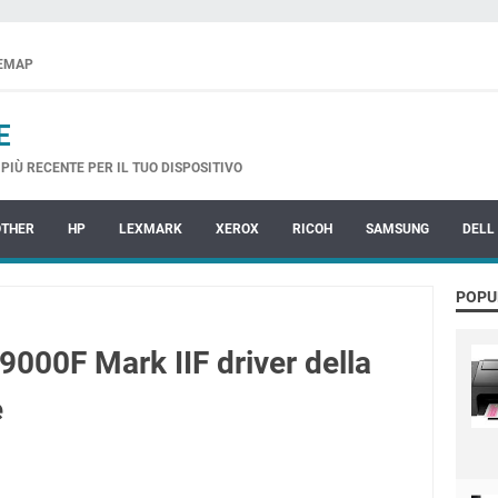
TEMAP
E
PIÙ RECENTE PER IL TUO DISPOSITIVO
OTHER
HP
LEXMARK
XEROX
RICOH
SAMSUNG
DELL
POPU
000F Mark IIF driver della
e