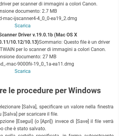
river per scanner di immagini a colori Canon.
nsione documento: 2.7 MB
sd-mac-ijscanner4-4_0_0-ea19_2.dmg
Scarica
Scanner Driver v.19.0.1b (Mac OS X
0.11/10.12/10.13)
Sommario: Questo file è un driver
 TWAIN per lo scanner di immagini a colori Canon.
nsione documento: 27 MB
sd_-mac-9000fii-19_0_1a-ea11.dmg
Scarica
lare le procedure per Windows
elezionare [Salva], specificare un valore nella finestra
[Salva] per scaricare il file.
zione [Esegui] (o [Apri]) invece di [Save] il file verrà
o che è stato salvato.
ato nella cartella specificata, in forma autoestraente