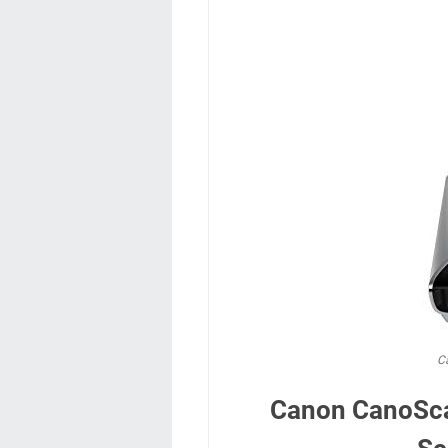
C
Canon CanoScan