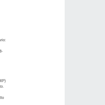
io:
8-
/XP)
to.
tto