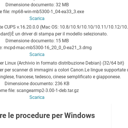
Dimensione documento: 32 MB
 file: mp68-win-mb5300-1_04-ea33_3.exe
Scarica
te CUPS v.16.20.0.0 (Mac OS: 10.8/10.9/10.10/10.11/10.12/10
ard)È un driver di stampa per il modello selezionato.
Dimensione documento: 15 MB
le: mcpd-mac-mb5300-16_20_0_0-ea21_3.dmg
Scarica
r Linux (Archivio in formato distribuzione Debian) (32/64 bit)
r per scanner di immagini a colori Canon.
Le lingue supportate 
nglese, francese, tedesco, cinese semplificato e giapponese.
Dimensione documento: 236 KB
me file: scangearmp2-3.00-1-deb.tar.gz
Scarica
lare le procedure per Windows