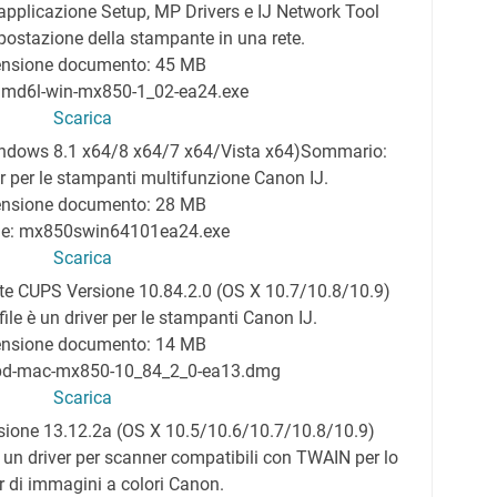
l'applicazione Setup, MP Drivers e IJ Network Tool
mpostazione della stampante in una rete.
nsione documento: 45 MB
: md6l-win-mx850-1_02-ea24.exe
Scarica
ndows 8.1 x64/8 x64/7 x64/Vista x64)
Sommario:
er per le stampanti multifunzione Canon IJ.
nsione documento: 28 MB
le: mx850swin64101ea24.exe
Scarica
e CUPS Versione 10.84.2.0 (OS X 10.7/10.8/10.9)
le è un driver per le stampanti Canon IJ.
nsione documento: 14 MB
cpd-mac-mx850-10_84_2_0-ea13.dmg
Scarica
ione 13.12.2a (OS X 10.5/10.6/10.7/10.8/10.9)
un driver per scanner compatibili con TWAIN per lo
 di immagini a colori Canon.