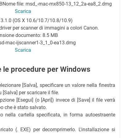
B
Nome file: msd_-mac-mx850-13_12_2a-ea8_2.dmg
Scarica
. 3.1.0 (OS X 10.6/10.7/10.8/10.9)
river per scanner di immagini a colori Canon.
nsione documento: 8.5 MB
isd-mac-ijscanner1-3_1_0-ea13.dmg
Scarica
re le procedure per Windows
elezionare [Salva], specificare un valore nella finestra
[Salva] per scaricare il file.
zione [Esegui] (o [Apri]) invece di [Save] il file verrà
o che è stato salvato.
ato nella cartella specificata, in forma autoestraente
aricato (. EXE) per decomprimerlo. L'installazione si