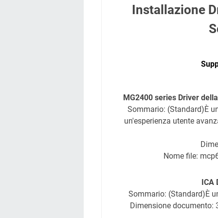
Installazione
S
Supp
MG2400 series Driver dell
Sommario: (Standard)È un d
un'esperienza utente avanzat
Dime
Nome file: mc
ICA 
Sommario: (Standard)È un d
Dimensione documento: 