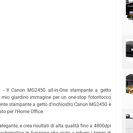
r
- Il Canon MG2450 all-in-One stampante a getto
il mio giardino immagine per un one-stop fotoritocco
iente stampante a getto d'inchiostro Canon MG2450 è
ato per l'Home Office.
legante, e crea risultati di alta qualità fino a 4800dpi
 automatica in funzione che aiuta a ridurre i tempi di