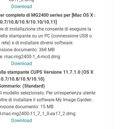
Download
ver completo di MG2400 series per [Mac OS X :
0.7/10.8/10.9/10.10/10.11]
 di installazione che consente di eseguire la
 della stampante su un PC (connessione USB o
rete) e di installare diversi software.
nsione documento: 368 MB
le: mac-mg2400-1_4-mcd.dmg
Download
ella stampante CUPS Versione 11.7.1.0 (OS X
10.7/10.8/10.9/10.10)
Sommario: (Standard)
il modello selezionato. Per un'esperienza utente
ltre di installare il software My Image Garden.
nsione documento: 15 MB
pd-mac-mg2400-11_7_1_0-ea17_2.dmg
Download