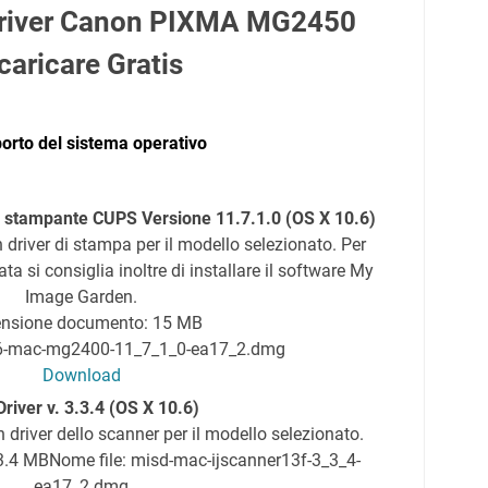
 Driver Canon PIXMA MG2450
caricare Gratis
orto del sistema operativo
a stampante CUPS Versione 11.7.1.0 (OS X 10.6)
river di stampa per il modello selezionato. Per
a si consiglia inoltre di installare il software My
Image Garden.
nsione documento: 15 MB
p6-mac-mg2400-11_7_1_0-ea17_2.dmg
Download
Driver v. 3.3.4 (OS X 10.6)
river dello scanner per il modello selezionato.
3.4 MB
Nome file: misd-mac-ijscanner13f-3_3_4-
ea17_2.dmg